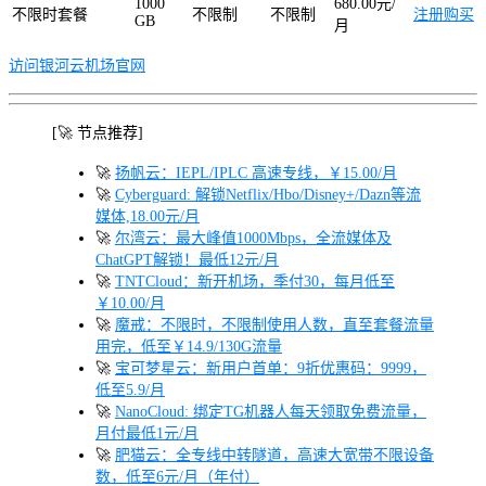
1000
680.00元/
不限时套餐
不限制
不限制
注册购买
GB
月
访问银河云机场官网
[🚀 节点推荐]
🚀
扬帆云：IEPL/IPLC 高速专线，￥15.00/月
🚀
Cyberguard: 解锁Netflix/Hbo/Disney+/Dazn等流
媒体,18.00元/月
🚀
尔湾云：最大峰值1000Mbps，全流媒体及
ChatGPT解锁！最低12元/月
🚀
TNTCloud：新开机场，季付30，每月低至
￥10.00/月
🚀
魔戒：不限时，不限制使用人数，直至套餐流量
用完，低至￥14.9/130G流量
🚀
宝可梦星云：新用户首单：9折优惠码：9999，
低至5.9/月
🚀
NanoCloud: 绑定TG机器人每天领取免费流量，
月付最低1元/月
🚀
肥猫云：全专线中转隧道，高速大宽带不限设备
数，低至6元/月（年付）