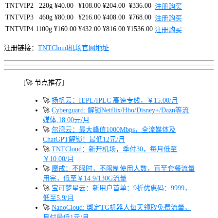
TNTVIP2
220g ¥40.00
¥108.00
¥204.00
¥336.00
注册购买
TNTVIP3
460g ¥80.00
¥216.00
¥408.00
¥768.00
注册购买
TNTVIP4
1100g ¥160.00
¥432.00
¥816.00
¥1536.00
注册购买
注册链接：
TNTCloud机场官网地址
[🚀 节点推荐]
🚀
扬帆云：IEPL/IPLC 高速专线，￥15.00/月
🚀
Cyberguard: 解锁Netflix/Hbo/Disney+/Dazn等流
媒体,18.00元/月
🚀
尔湾云：最大峰值1000Mbps，全流媒体及
ChatGPT解锁！最低12元/月
🚀
TNTCloud：新开机场，季付30，每月低至
￥10.00/月
🚀
魔戒：不限时，不限制使用人数，直至套餐流量
用完，低至￥14.9/130G流量
🚀
宝可梦星云：新用户首单：9折优惠码：9999，
低至5.9/月
🚀
NanoCloud: 绑定TG机器人每天领取免费流量，
月付最低1元/月