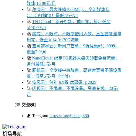
媒体,18.00元/月
🚀
尔湾云：最大峰值1000Mbps，全流媒体及
ChatGPT解锁！最低12元/月
🚀
TNTCloud：新开机场，季付30，每月低至
￥10.00/月
🚀
魔戒：不限时，不限制使用人数，直至套餐流量
用完，低至￥14.9/130G流量
🚀
宝可梦星云：新用户首单：9折优惠码：9999，
低至5.9/月
🚀
NanoCloud: 绑定TG机器人每天领取免费流量，
月付最低1元/月
🚀
肥猫云：全专线中转隧道，高速大宽带不限设备
数，低至6元/月（年付）
🚀
疾风云：包年 6.9折 优惠码: jf2025
🚀
闪狐云：不限速，不限设备。高速专线。20元/
月
[💬 交流群]
🫂 Telegram:
https://t.me/jichang360
机场导航